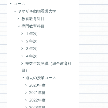
コース
ヤマザキ動物看護大学
教養教育科目
専門教育科目
１年次
２年次
３年次
４年次
複数年次開講（総合教育科
目）
過去の授業コース
2020年度
2021年度
2022年度
2023年度