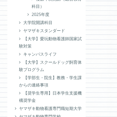
科目）
2025年度
大学院開講科目
ヤマザキスタンダード
【大学】愛玩動物看護師国家試
験対策
キャンパスライフ
【大学】スクールドッグ飼育体
験プログラム
【学部生・院生】教務・学生課
からの連絡事項
【奨学生専用】日本学生支援機
構奨学金
ヤマザキ動物看護専門職短期大学
ヤマザキ動物専門学校